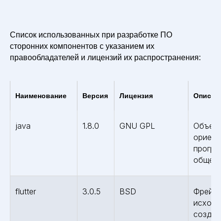
Список использованных при разработке ПО
сторонних компонентов с указанием их
правообладателей и лицензий их распространения:
Наименование
Версия
Лицензия
Описан
java
1.8.0
GNU GPL
Объект
ориент
програ
общего
flutter
3.0.5
BSD
Фреймв
исходн
создан