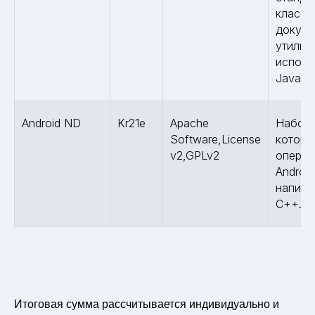
классо
докуме
утилит
исполн
Java.
Android ND
Kr21e
Apache
Набор 
Software,License
которы
v2,GPLv2
операц
Androi
написа
C++.
Итоговая сумма рассчитывается индивидуально и