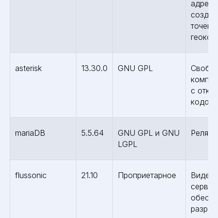
адресу
создан
точек 
геокод
asterisk
13.30.0
GNU GPL
Свобо
компью
с откр
кодом
mariaDB
5.5.64
GNU GPL и GNU
Реляци
LGPL
flussonic
21.10
Проприетарное
Видеос
сервер
обеспе
разраб