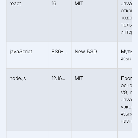
react
16
MIT
JavaSc
открыт
кодом 
пользо
интерф
javaScript
ES6-...
New BSD
Мульти
язык п
node.js
12.16...
MIT
Програ
основа
V8, пр
JavaScr
узкосп
языка 
назнач