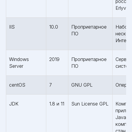
россий
Erlyvid
IIS
10.0
Проприетарное
Набор 
ПО
нескол
Интерн
Windows
2019
Проприетарное
Сервер
Server
ПО
систем
centOS
7
GNU GPL
Операц
JDK
1.8 и 11
Sun License GPL
Компле
прилож
Java, 
компил
станда