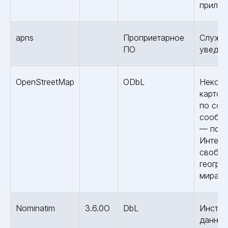
прилож
apns
Проприетарное
Служба
ПО
уведом
OpenStreetMap
ODbL
Некомм
картог
по соз
сообще
— поль
Интерн
свобод
геогра
мира
Nominatim
3.6.0O
DbL
Инстру
данных